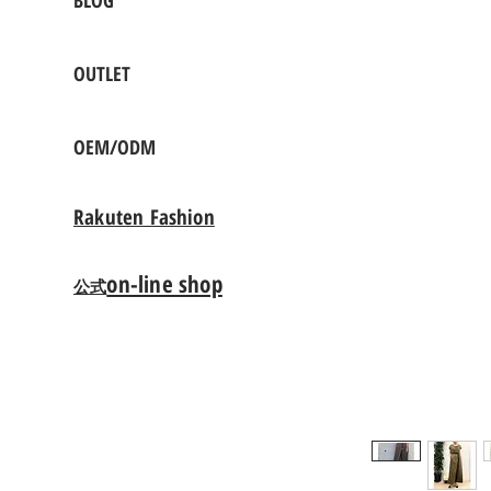
BLOG
OUTLET
OEM/ODM
Rakuten Fashion
on-line shop
公式