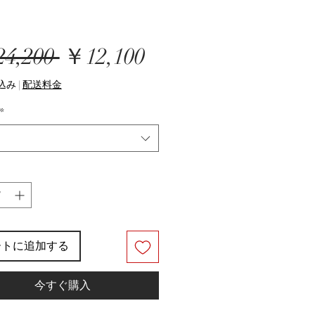
通
セ
4,200 
￥12,100
常
ー
込み
|
配送料金
価
ル
*
格
価
格
ートに追加する
今すぐ購入