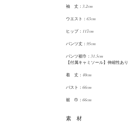
袖　丈：3.2cm
ウエスト：63cm
ヒップ：117cm
パンツ丈：95cm
パンツ裾巾：31.5cm
【付属キャミソール】伸縮性あり
着　丈：40cm
バスト：66cm　
裾　巾：66cm　
素 材