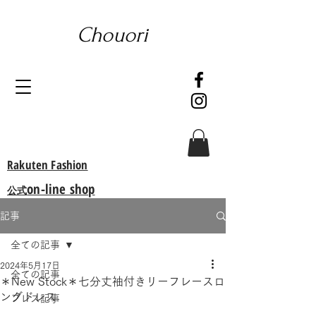
Chouori
Rakuten Fashion
on-line shop
公式
記事
全ての記事
2024年5月17日
全ての記事
＊New Stock＊七分丈袖付きリーフレースロ
ングドレス
プレス記事