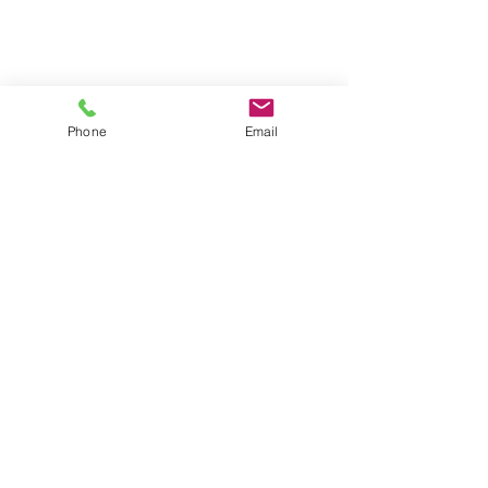
Phone
Email
¥35,000（税抜）¥38,500（税込）
デザインに縦のラインで切り替えを入れること
により、スタイルが良く見える効果がありま
す。
華やか中に奥ゆかしさのあるドレスです。
是非、チェックしてみてください。