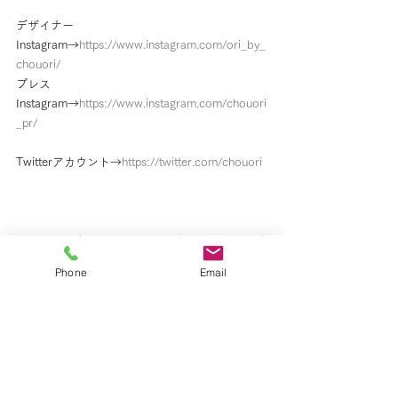
デザイナー
Instagram→
https://www.instagram.com/ori_by_
chouori/
プレス
Instagram→
https://www.instagram.com/chouori
_pr/
Twitterアカウント→
https://twitter.com/chouori
#2020展示会
#2020SS
#ビジネスシーン
#お呼
ばれドレス
#スーパーDEAL
#楽天ポイント
Phone
Email
#rakutenfashion
#楽天ファッション
#楽天
#オ
フィスカジュアル
#SALE
#sale
#大人可愛い
#
マザーニーズ
#アパレル
#ドレス
#パール
#ピア
ス
#ootd
#オケージョンドレス
#ワンピース
#ネ
ックレス
#ハンドメイドアクセント
#綺麗めコー
ディネート
#セレクトショップ
#バケーション
#chouori
#セール
#オリバイシュオリ
#ハンドメ