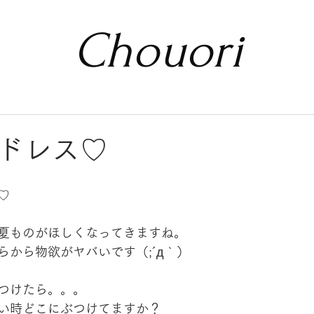
Chouori
ドレス♡
♡
夏ものがほしくなってきますね。
らから物欲がヤバいです（;´д｀）
つけたら。。。
い時どこにぶつけてますか？