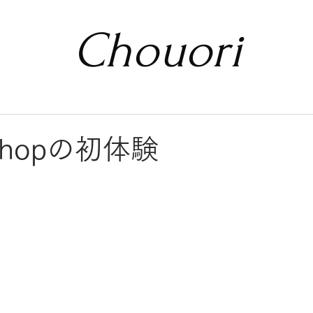
Chouori
 shopの初体験