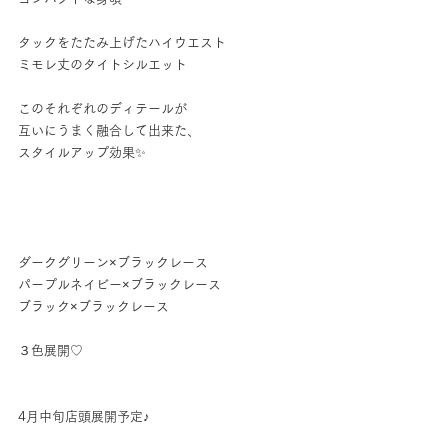
タックをたたみ上げたハイウエスト
ミモレ丈のタイトシルエット
このそれぞれのディテールが
互いにうまく融合して出来た、
スタイルアップ効果✨
ダークグリーン×ブラックレース
パープルネイビー×ブラックレース
ブラック×ブラックレース
３色展開♡
4月中旬店頭展開予定♪