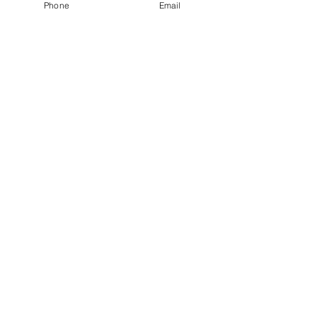
Phone
Email
でも、ちょぴり甘い。
大人のフェミニンスタイル♡
私、甘い服、苦手なんです💧
（お菓子大好き、甘党なんですけどー）
でも、少し加えると、
やっぱり女子力UP✨
Chouori 近藤
すべて表示
最新記事