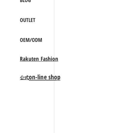
BLOG
OUTLET
OEM/ODM
Rakuten Fashion
on-line shop
公式