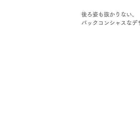
　　後ろ姿も抜かりない、
　　バックコンシャスなデ