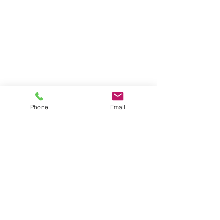
Phone
Email
オーバーラップスカートは、
透け感があって軽いので、
重ね付けしても、重たくならない。
バックトレーンが前より長くなって、
ドレスアップ効果ですね！