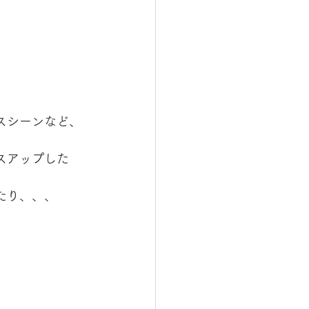
スシーンなど、
、
スアップした
たり、、、