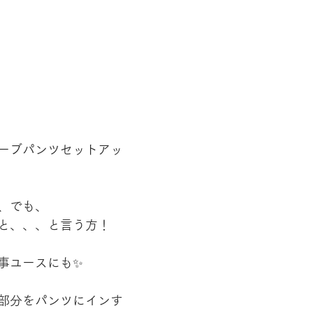
ーブパンツセットアッ
、でも、
と、、、と言う方！
事ユースにも✨
部分をパンツにインす