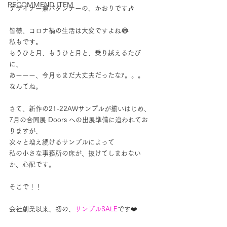
RECOMMEND ITEM
デザイナー兼パタンナーの、かおりです🎶
皆様、コロナ禍の生活は大変ですよね😂
私もです。
もうひと月、もうひと月と、乗り越えるたび
に、
あーーー、今月もまだ大丈夫だったなｱ。。。
なんてね。
さて、新作の21-22AWサンプルが揃いはじめ、
7月の合同展 Doors への出展準備に追われてお
りますが、
次々と増え続けるサンプルによって
私の小さな事務所の床が、抜けてしまわない
か、心配です。
そこで！！
会社創業以来、初の、
サンプルSALE
です❤️